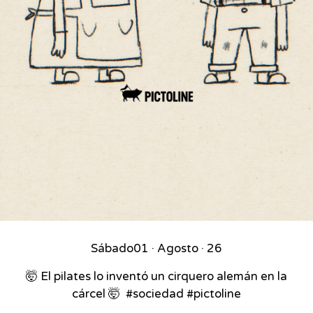
Sábado
01 · Agosto · 26
🤯 El pilates lo inventó un cirquero alemán en la
cárcel 🤯⁣ ⁣ #sociedad #pictoline