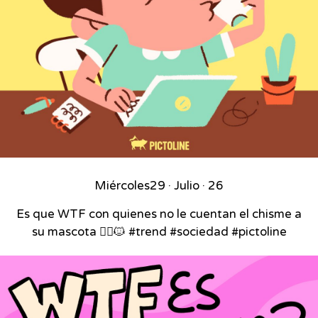
Miércoles
29 · Julio · 26
Es que WTF con quienes no le cuentan el chisme a
su mascota 🙂‍↕️🐱 #trend #sociedad #pictoline