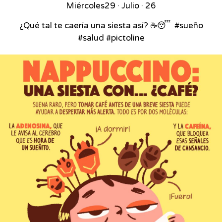
Miércoles
29 · Julio · 26
¿Qué tal te caería una siesta así? ☕😴⁣ ⁣ #sueño
#salud #pictoline