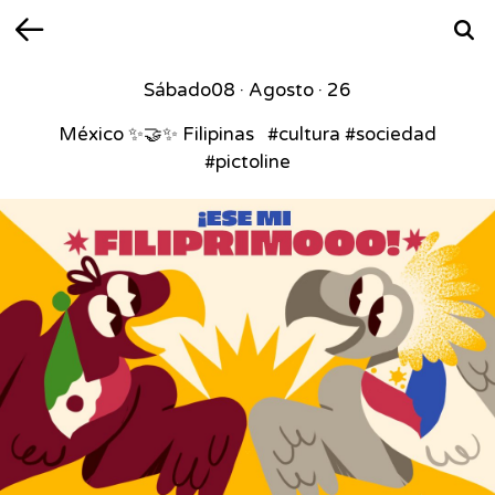
Volver
Busca
Sábado
08 · Agosto · 26
México ✨🤝✨ Filipinas ⁣ ⁣ #cultura #sociedad
#pictoline