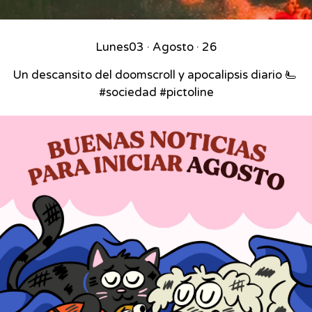
Lunes
03 · Agosto · 26
Un descansito del doomscroll y apocalipsis diario 🫷⁣ ⁣
#sociedad #pictoline