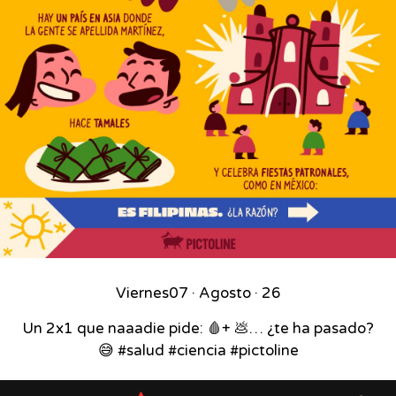
Viernes
07 · Agosto · 26
Un 2x1 que naaadie pide: 🩸+ 💩… ¿te ha pasado?
😅 #salud #ciencia #pictoline