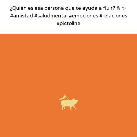
¿Quién es esa persona que te ayuda a fluir? 🫰✨⁣ ⁣
#amistad #saludmental #emociones #relaciones
#pictoline