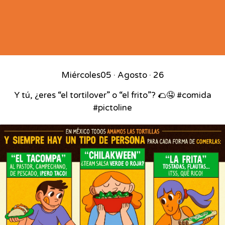
Miércoles
05 · Agosto · 26
Y tú, ¿eres “el tortilover” o “el frito”? 🌮🤤 #comida
#pictoline