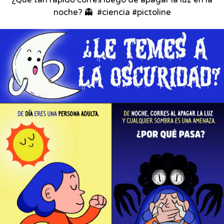
¿Qué tan rápido corres luego de apagar la luz en la
noche? 👻⁣ ⁣ #ciencia #pictoline