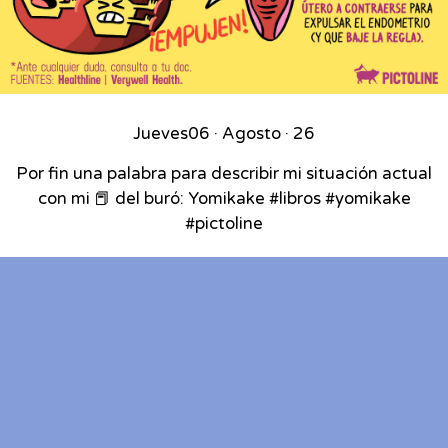
Jueves
06 · Agosto · 26
Por fin una palabra para describir mi situación actual
con mi 📕 del buró: Yomikake #libros #yomikake
#pictoline