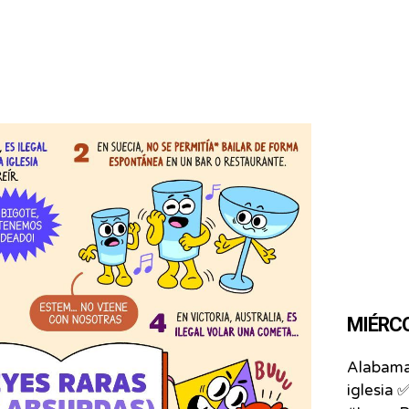
MIÉRCO
Alabama 
iglesia ✅⁣