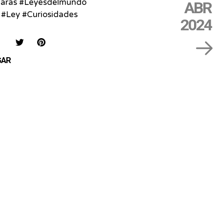
aras #Leyesdelmundo
ABR
 #Ley #Curiosidades
2024
IAR
COMPARTIR
COMPARTIR
SAVE
EN
EN
ON
GAR
FACEBOOK
TWITTER
PINTEREST