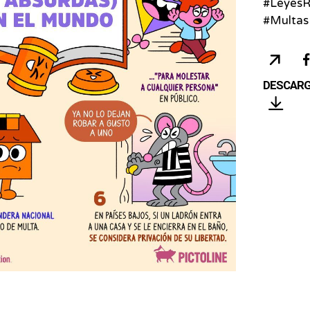
#LeyesR
#Multas
COP
URL
DESCAR