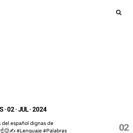
Buscar
· 02 · JUL · 2024
 del español dignas de
02
☝️😌✍️⁣ #Lenguaje #Palabras