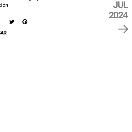
JUL
ción
2024
IAR
COMPARTIR
COMPARTIR
SAVE
EN
EN
ON
GAR
FACEBOOK
TWITTER
PINTEREST