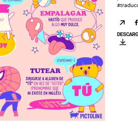
#traduc
COP
URL
DESCAR