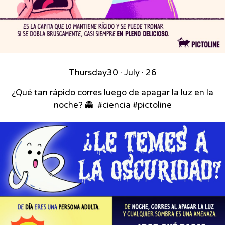
Thursday
30 · July · 26
¿Qué tan rápido corres luego de apagar la luz en la
noche? 👻⁣ ⁣ #ciencia #pictoline