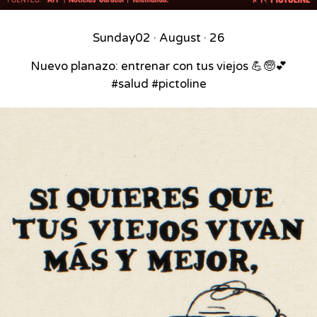
Sunday
02 · August · 26
Nuevo planazo: entrenar con tus viejos 💪🧓💕
#salud #pictoline