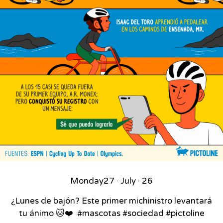
Monday
27 · July · 26
¿Lunes de bajón? Este primer michinistro levantará
tu ánimo 🐱❤️⁣ ⁣ #mascotas #sociedad #pictoline