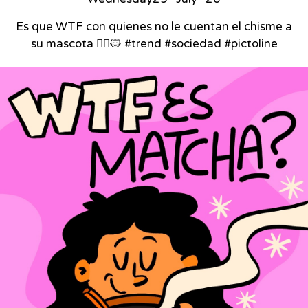
Es que WTF con quienes no le cuentan el chisme a
su mascota 🙂‍↕️🐱 #trend #sociedad #pictoline