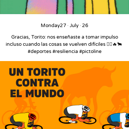
Monday
27 · July · 26
Gracias, Torito: nos enseñaste a tomar impulso
incluso cuando las cosas se vuelven difíciles 🚴‍♂️🔥🐂⁣ ⁣
#deportes #resiliencia #pictoline