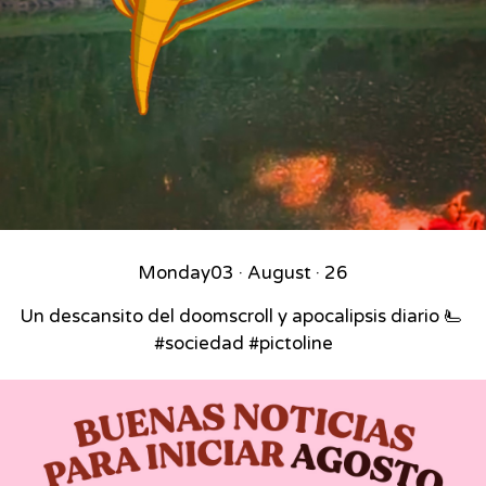
Monday
03 · August · 26
Un descansito del doomscroll y apocalipsis diario 🫷⁣ ⁣
#sociedad #pictoline