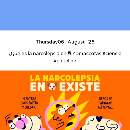
Thursday
06 · August · 26
¿Qué es la narcolepsia en 🐕? #mascotas #ciencia
#pictoline