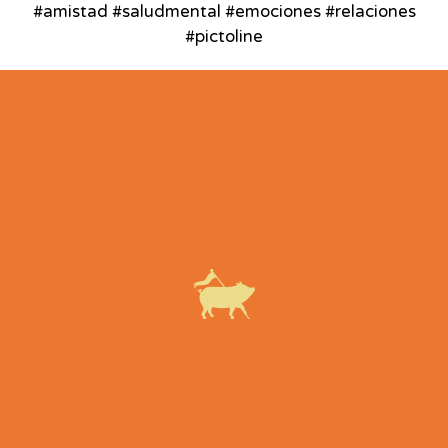
#amistad #saludmental #emociones #relaciones
#pictoline