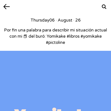
Back
Searc
Thursday
06 · August · 26
Por fin una palabra para describir mi situación actual
con mi 📕 del buró: Yomikake #libros #yomikake
#pictoline