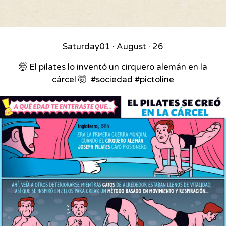
Saturday
01 · August · 26
🤯 El pilates lo inventó un cirquero alemán en la
cárcel 🤯⁣ ⁣ #sociedad #pictoline