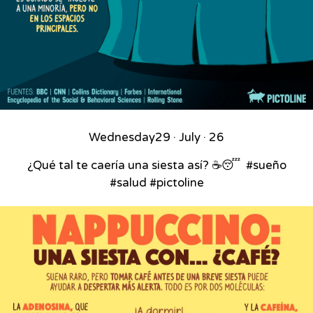
Wednesday
29 · July · 26
¿Qué tal te caería una siesta así? ☕😴⁣ ⁣ #sueño
#salud #pictoline