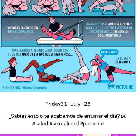
Friday
31 · July · 26
¿Sabías esto o te acabamos de arruinar el día? 🥶⁣ ⁣
#salud #sexualidad #pictoline