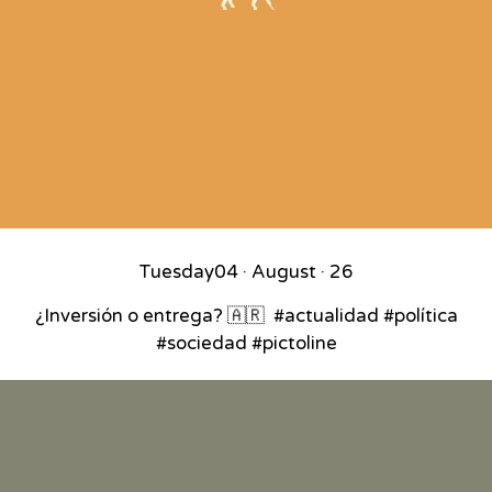
Tuesday
04 · August · 26
¿Inversión o entrega? 🇦🇷⁣ ⁣ #actualidad #política
#sociedad #pictoline