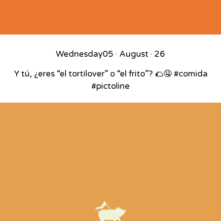
Wednesday
05 · August · 26
Y tú, ¿eres “el tortilover” o “el frito”? 🌮🤤 #comida
#pictoline