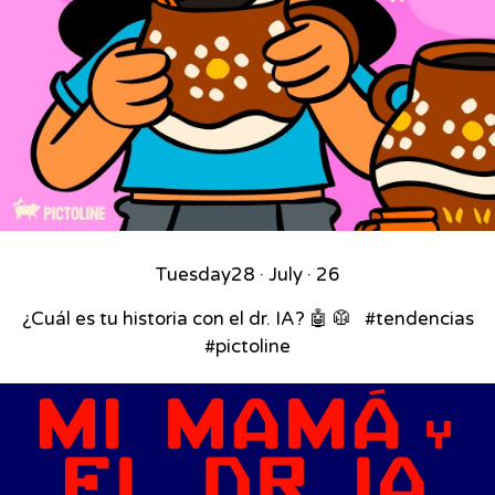
Tuesday
28 · July · 26
¿Cuál es tu historia con el dr. IA? 🤖 🥼 ⁣ ⁣ #tendencias
#pictoline