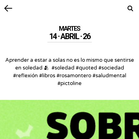
Volver
Busca
MARTES
14 · ABRIL · 26
Aprender a estar a solas no es lo mismo que sentirse
en soledad 🫂⁣ ⁣ #soledad #quoted #sociedad
#reflexión #libros #rosamontero #saludmental
#pictoline