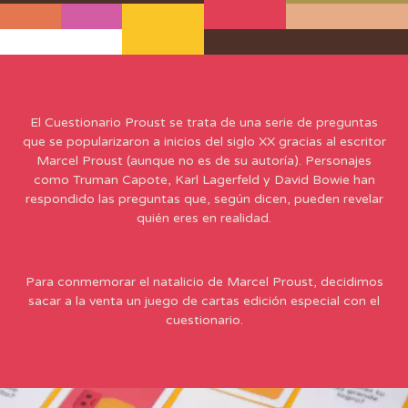
#e4774f
#d45ca4
#fac527
#e6ac88
#4d3128
#e6e1db
#4d3128
El Cuestionario Proust se trata de una serie de preguntas
que se popularizaron a inicios del siglo XX gracias al escritor
Marcel Proust (aunque no es de su autoría). Personajes
como Truman Capote, Karl Lagerfeld y David Bowie han
respondido las preguntas que, según dicen, pueden revelar
quién eres en realidad.
Para conmemorar el natalicio de Marcel Proust, decidimos
sacar a la venta un juego de cartas edición especial con el
cuestionario.