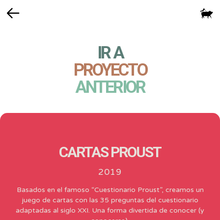
Volver
IR A
PROYECTO
ANTERIOR
CARTAS PROUST
2019
Basados en el famoso “Cuestionario Proust”, creamos un
juego de cartas con las 35 preguntas del cuestionario
adaptadas al siglo XXI. Una forma divertida de conocer (y