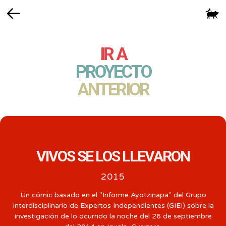
Volver
IR A
PROYECTO
ANTERIOR
VIVOS SE LOS LLEVARON
2015
Un cómic basado en el "Informe Ayotzinapa" del Grupo
Interdisciplinario de Expertos Independientes (GIEI) sobre la
investigación de lo ocurrido la noche del 26 de septiembre