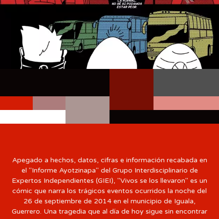
#0a0404
#780f04
#505050
#d31c04
#ac7c7c
#ab9693
#e18b84
#0a0404
#f6f2f1
#0a0404
Apegado a hechos, datos, cifras e información recabada en
el "Informe Ayotzinapa" del Grupo Interdisciplinario de
Expertos Independientes (GIEI), "Vivos se los llevaron" es un
cómic que narra los trágicos eventos ocurridos la noche del
26 de septiembre de 2014 en el municipio de Iguala,
Guerrero. Una tragedia que al día de hoy sigue sin encontrar