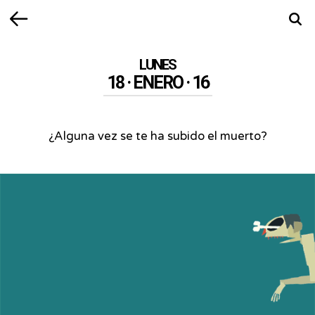
Volver
Busca
LUNES
18 · ENERO · 16
¿Alguna vez se te ha subido el muerto?
¿Alguna
vez
se
te
ha
subido
el
muerto?