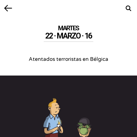
Volver
Busca
MARTES
22 · MARZO · 16
Atentados terroristas en Bélgica
Atentados
terroristas
en
Bélgica
-
Atentados
terroristas
en