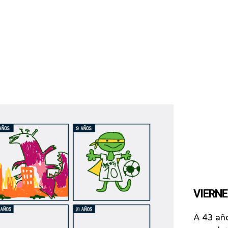
VIERNES
A 43 añ