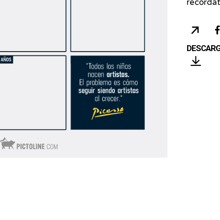
recordat
A
COP
43
URL
años
DESCAR
de
su
muerte
un
recordat
de
Picasso
-
'Todos
los
niños
nacen
artistas.
El