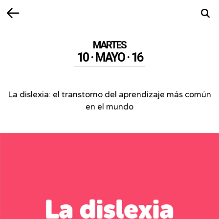
Volver
Busca
MARTES
10 · MAYO · 16
La dislexia: el transtorno del aprendizaje más común
en el mundo
La
dislexia:
el
transtorno
del
aprendizaje
más