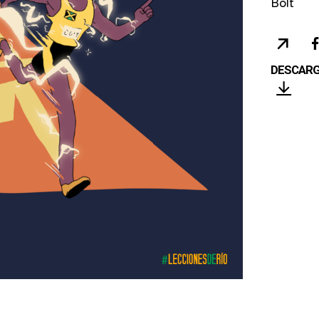
Bolt
Leccion
COP
en
URL
Río
DESCAR
2016
con
Usain
Bolt
-
Usain
Bolt
consigui
su
oro
#8
en
unos
Juegos