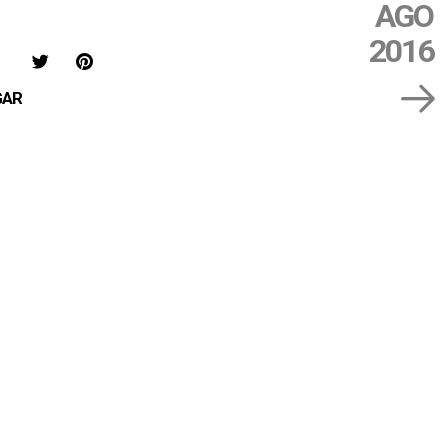
AGO
es
2016
IAR
COMPARTIR
COMPARTIR
SAVE
EN
EN
ON
GAR
FACEBOOK
TWITTER
PINTEREST
ó