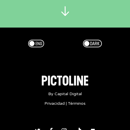
-
Propósitos
de
año
nuevo
propósitos
Esp/Eng
Dark/Light
Año
Nuevo
psicología
-
LA
PSICOLOGÍA
DE
By Capital Digital
LOS
Privacidad
|
Términos
CUMPLIR
LOS
PROPÓSITOS
DE