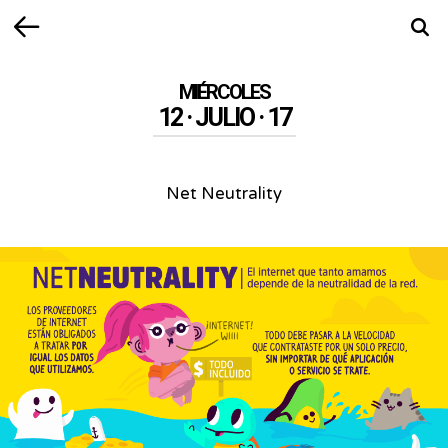
Volver
Busca
MIÉRCOLES
12 · JULIO · 17
Net Neutrality
Net
Neutrality
-
El
internet
corre
el
riesgo