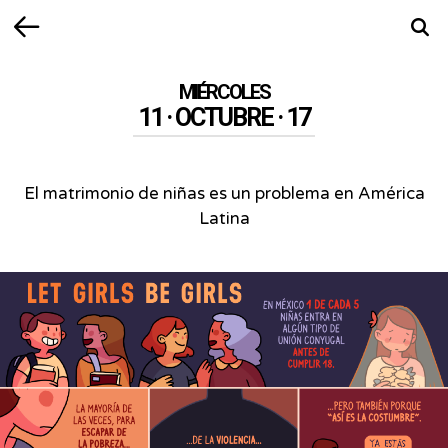
Volver
Busca
MIÉRCOLES
11 · OCTUBRE · 17
El matrimonio de niñas es un problema en América
Latina
El
matrimonio
de
niñas
es
un
problema