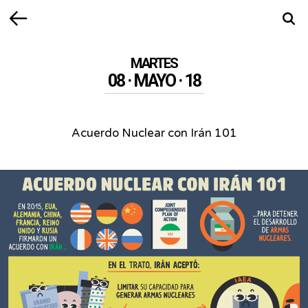
Volver
Busca
MARTES
08 · MAYO · 18
Acuerdo Nuclear con Irán 101
Acuerdo
Nuclear
con
Irán
101
-
Un
(muy)