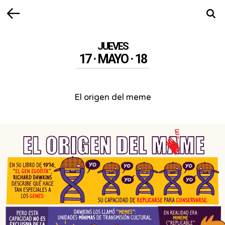
Volver
Busca
JUEVES
17 · MAYO · 18
El origen del meme
El
origen
del
meme
-
El
origen
del