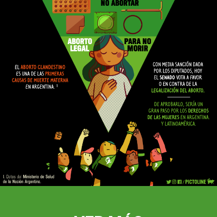
la
Legislación
del
aborto
en
Argentina
-
Hoy
el
Senado
vota
a
favor
o
en
contra
de
la