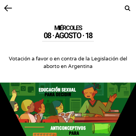
Volver
Busca
MIÉRCOLES
08 · AGOSTO · 18
Votación a favor o en contra de la Legislación del
aborto en Argentina
Votación
a
favor
o
en
contra
de