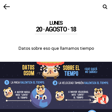
Volver
Busca
LUNES
20 · AGOSTO · 18
Datos sobre eso que llamamos tiempo
Datos
sobre
eso
que
llamamos
tiempo
-
Conoce