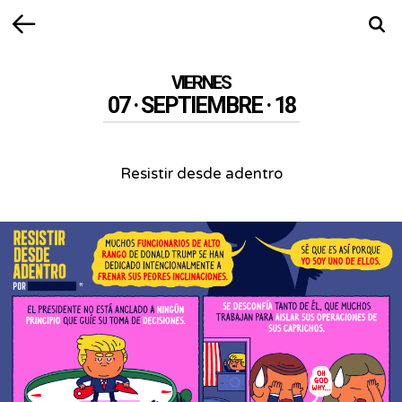
Volver
Busca
VIERNES
07 · SEPTIEMBRE · 18
Resistir desde adentro
Resistir
desde
adentro
-
Un
alto
funcionario
del