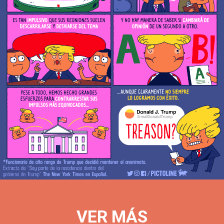
gobierno
de
Trump
reveló
al
New
York
Times
cómo
están
las
cosas
dentro
de
la
Casa
Blanca
VER MÁS
-