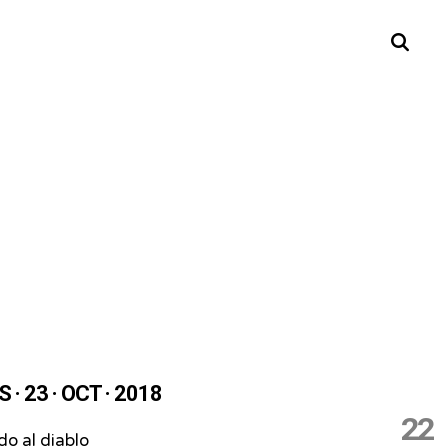
Buscar
· 23 · OCT · 2018
22
o al diablo