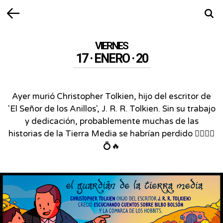
Volver
Busca
VIERNES
17 · ENERO · 20
Ayer murió Christopher Tolkien, hijo del escritor de
'El Señor de los Anillos', J. R. R. Tolkien. Sin su trabajo
y dedicación, probablemente muchas de las
historias de la Tierra Media se habrían perdido 🧝‍♂️🧝‍♀️
💍🔥
el
guardian
de
la