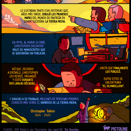
tieRRą
media
CHRISTOPHER
TOLKIEN
CHIJO
DEL
ESCRITOR
J.
R.
R.
TOLKIEN)
CRECIÓ
ESCUCHANDO
CUENTOS
SOBRE
BILBO
BOLSÓN
Y