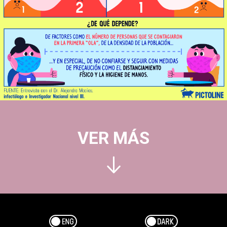
VER MÁS
Esp/Eng
Dark/Light