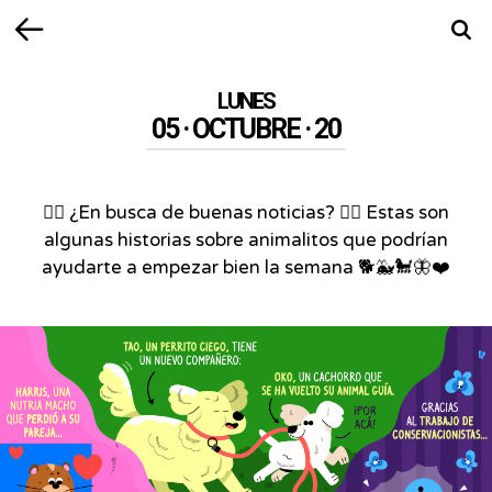
Volver
Busca
LUNES
05 · OCTUBRE · 20
💆‍♀️ ¿En busca de buenas noticias? 💆‍♂️ Estas son
algunas historias sobre animalitos que podrían
ayudarte a empezar bien la semana 🐕🐳🐩🦋❤️