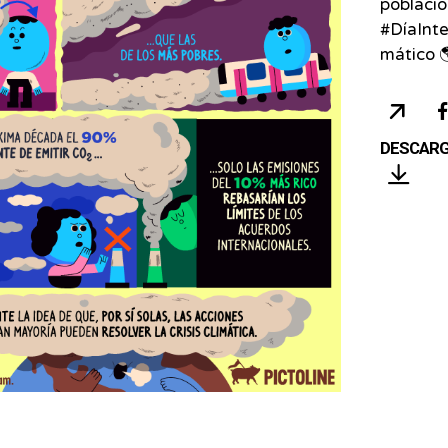
població
#DíaInt
mático 
COP
URL
DESCAR