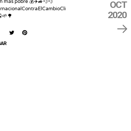
n más pobre 💰✈️🚙💨💨
OCT
ernacionalContraElCambioCli
2020
🌱🌳
IAR
COMPARTIR
COMPARTIR
SAVE
EN
EN
ON
GAR
FACEBOOK
TWITTER
PINTEREST