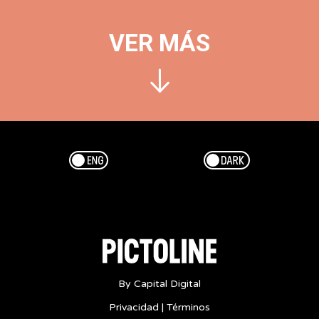
VER MÁS
Esp/Eng
Dark/Light
By Capital Digital
Privacidad
|
Términos