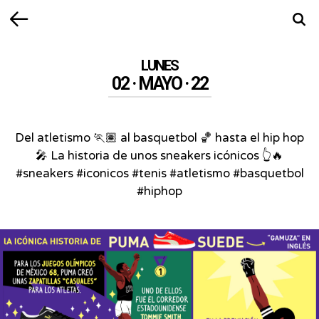
Volver
Busca
LUNES
02 · MAYO · 22
Del atletismo 🏃🏽 al basquetbol 🏀 hasta el hip hop
🎤 La historia de unos sneakers icónicos 👆🔥
#sneakers #iconicos #tenis #atletismo #basquetbol
#hiphop