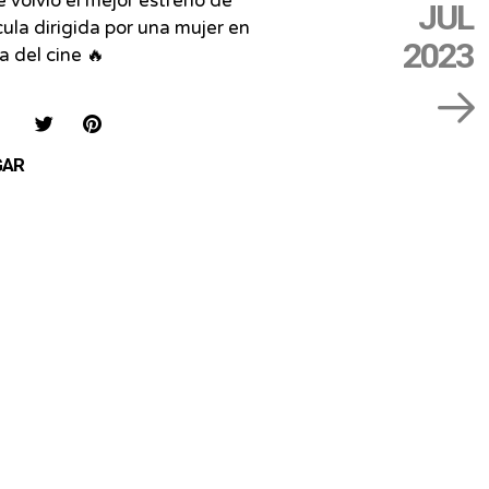
e volvió el mejor estreno de
JUL
cula dirigida por una mujer en
2023
ia del cine 🔥
IAR
COMPARTIR
COMPARTIR
SAVE
EN
EN
ON
GAR
FACEBOOK
TWITTER
PINTEREST