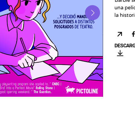
Barbie s
una pelí
la histor
COP
URL
DESCAR