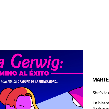
MARTES 
She’s ✨ 
La histo