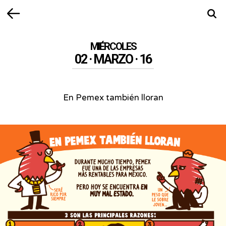
Volver
Busca
MIÉRCOLES
02 · MARZO · 16
En Pemex también lloran
En
Pemex
también
lloran
-
Durante
mucho
tiempo,