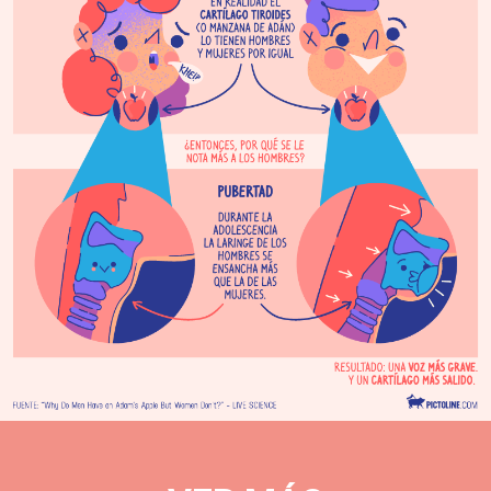
por
qué
sólo
la
tienen
los
hombres?
-
El
cartílago
tiroides,
mejor
conocido
como
manzana
de
Adán,
lo