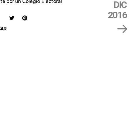
te por un Colegio Electoral
DIC
2016
IAR
COMPARTIR
COMPARTIR
SAVE
EN
EN
ON
GAR
FACEBOOK
TWITTER
PINTEREST
te
l
es