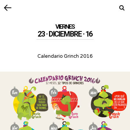
Volver
Busca
VIERNES
23 · DICIEMBRE · 16
Calendario Grinch 2016
Calendario
Grinch
2016
-
Aceptémoslo,
en
algún
momento