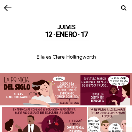
Volver
Busca
JUEVES
12 · ENERO · 17
Ella es Clare Hollingworth
Ella
es
Clare
Hollingworth
-
Sus
padres
la