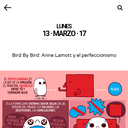
Volver
Busca
LUNES
13 · MARZO · 17
Bird By Bird: Anne Lamott y el perfeccionismo
Bird
By
Bird:
Anne
Lamott
y
el
perfeccionismo