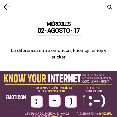
Volver
Busca
MIÉRCOLES
02 · AGOSTO · 17
La diferencia entre emoticon, kaomoji, emoji y
sticker
La
diferencia
entre
emoticon,
kaomoji,
emoji
y