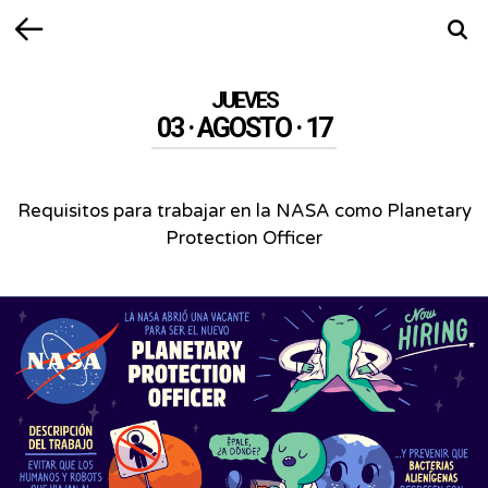
Volver
Busca
JUEVES
03 · AGOSTO · 17
Requisitos para trabajar en la NASA como Planetary
Protection Officer
Requisitos
para
trabajar
en
la
NASA
como