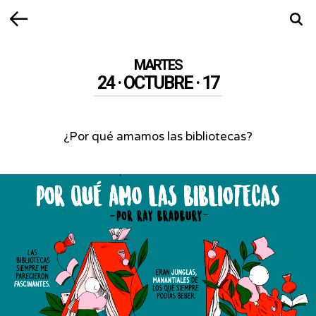
Volver
Busca
MARTES
24 · OCTUBRE · 17
¿Por qué amamos las bibliotecas?
¿Por
qué
amamos
las
bibliotecas?
-
Hay
una