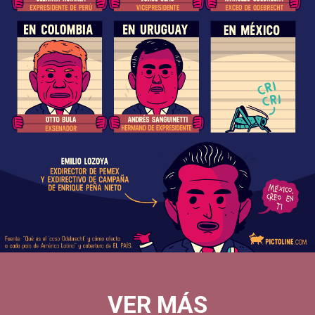
acusados
por
el
caso
Odebrecht?
En
México,
Emilio
Lozoya,
principal
señalado
sigue
sin
proceso
-
cárcel
Odebrecht
VER MÁS
Lavado