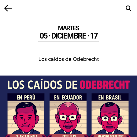
Volver
Busca
MARTES
05 · DICIEMBRE · 17
Los caídos de Odebrecht
Los
caídos
de
Odebrecht
-
¿Dónde
han
caído