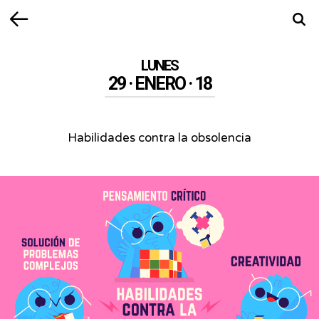
Volver
Busca
LUNES
29 · ENERO · 18
Habilidades contra la obsolencia
Habilidades
contra
la
obsolencia
-
La
buena:
los