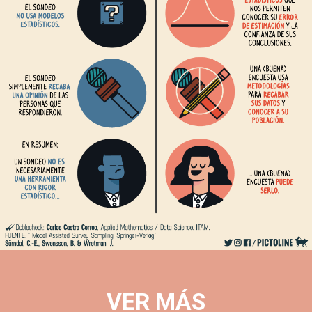
aún
hay
confusión,
¿cuál
es
la
diferencia
entre
un
sondeo
y
una
encuesta?
-
sondeo
entrevista
encuesta
VER MÁS
opinión