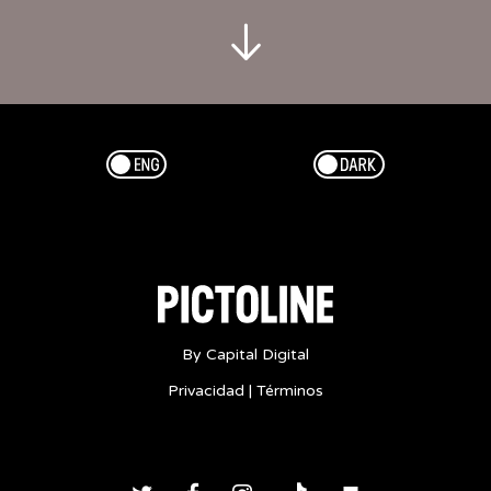
Rusia
2018
-
10
O/PICTOLINE
-
Esp/Eng
Dark/Light
1570033803
By Capital Digital
Privacidad
|
Términos