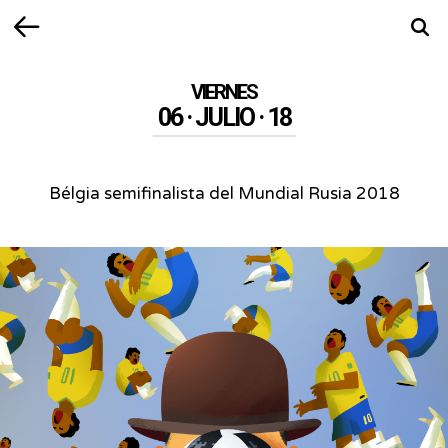
Volver
Busca
VIERNES
06 · JULIO · 18
Bélgia semifinalista del Mundial Rusia 2018
Bélgia
semifinalista
del
Mundial
Rusia
2018
-
Bélgica