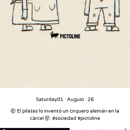
Saturday
01 · August · 26
🤯 El pilates lo inventó un cirquero alemán en la
cárcel 🤯⁣ ⁣ #sociedad #pictoline