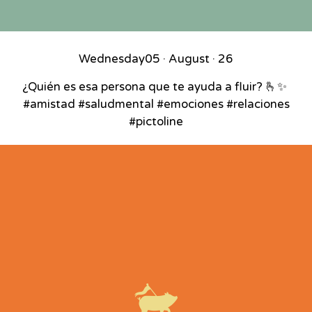
Wednesday
05 · August · 26
¿Quién es esa persona que te ayuda a fluir? 🫰✨⁣ ⁣
#amistad #saludmental #emociones #relaciones
#pictoline