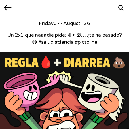
Back
Searc
Friday
07 · August · 26
Un 2x1 que naaadie pide: 🩸+ 💩… ¿te ha pasado?
😅 #salud #ciencia #pictoline