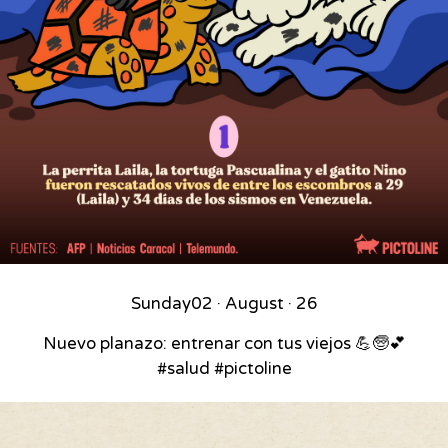
Sunday
02 · August · 26
Nuevo planazo: entrenar con tus viejos 💪🧓💕
#salud #pictoline