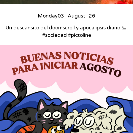
Monday
03 · August · 26
Un descansito del doomscroll y apocalipsis diario 🫷⁣ ⁣
#sociedad #pictoline