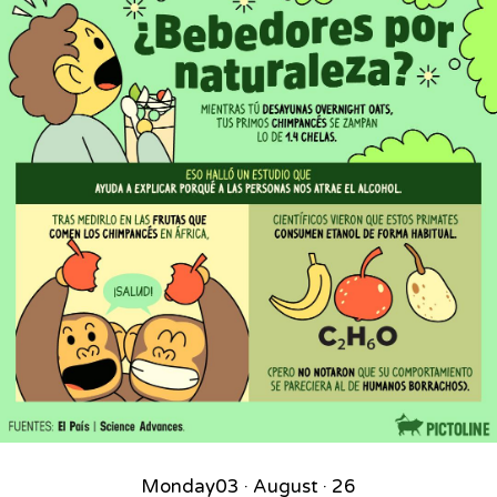
Monday
03 · August · 26