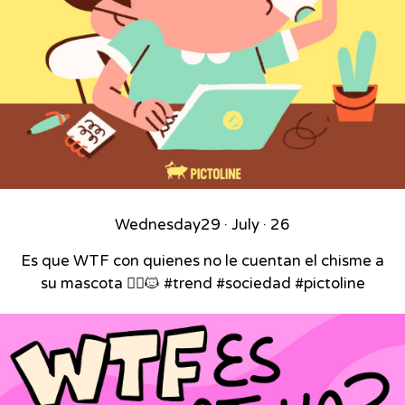
Wednesday
29 · July · 26
Es que WTF con quienes no le cuentan el chisme a
su mascota 🙂‍↕️🐱 #trend #sociedad #pictoline