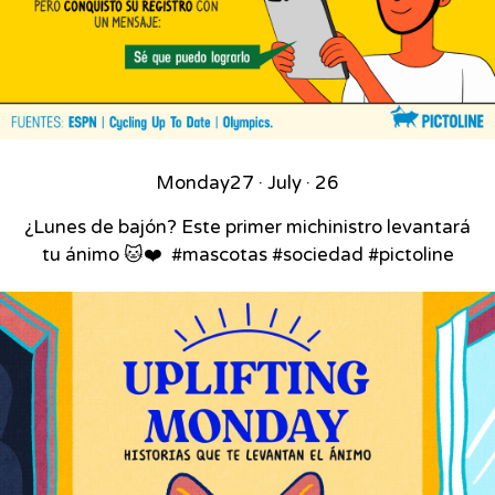
Monday
27 · July · 26
¿Lunes de bajón? Este primer michinistro levantará
tu ánimo 🐱❤️⁣ ⁣ #mascotas #sociedad #pictoline