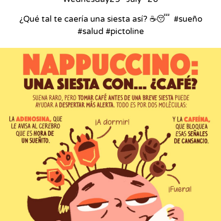
¿Qué tal te caería una siesta así? ☕😴⁣ ⁣ #sueño
#salud #pictoline