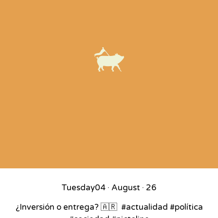
Tuesday
04 · August · 26
¿Inversión o entrega? 🇦🇷⁣ ⁣ #actualidad #política