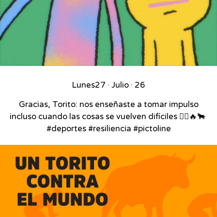
Lunes
27 · Julio · 26
Gracias, Torito: nos enseñaste a tomar impulso
incluso cuando las cosas se vuelven difíciles 🚴‍♂️🔥🐂⁣ ⁣
#deportes #resiliencia #pictoline