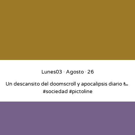
Lunes
03 · Agosto · 26
Un descansito del doomscroll y apocalipsis diario 🫷⁣ ⁣
#sociedad #pictoline