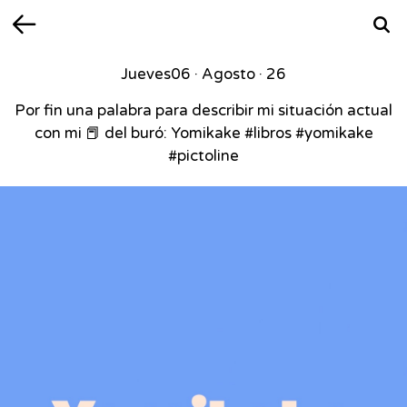
Volver
Busca
Jueves
06 · Agosto · 26
Por fin una palabra para describir mi situación actual
con mi 📕 del buró: Yomikake #libros #yomikake
#pictoline