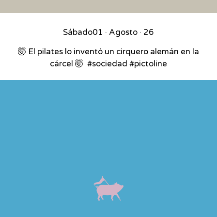
Sábado
01 · Agosto · 26
🤯 El pilates lo inventó un cirquero alemán en la
cárcel 🤯⁣ ⁣ #sociedad #pictoline