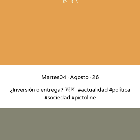
Martes
04 · Agosto · 26
¿Inversión o entrega? 🇦🇷⁣ ⁣ #actualidad #política
#sociedad #pictoline