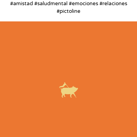
#amistad #saludmental #emociones #relaciones
#pictoline