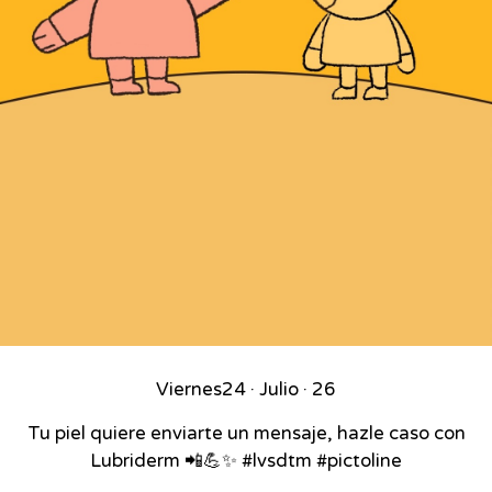
Viernes
24 · Julio · 26
Tu piel quiere enviarte un mensaje, hazle caso con
Lubriderm 📲💪✨ #lvsdtm #pictoline