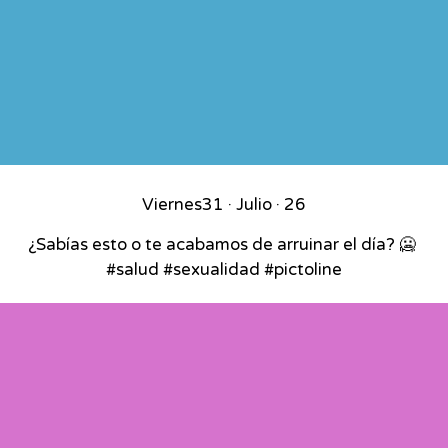
Viernes
31 · Julio · 26
¿Sabías esto o te acabamos de arruinar el día? 🥶⁣ ⁣
#salud #sexualidad #pictoline