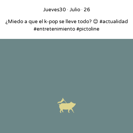
Jueves
30 · Julio · 26
¿Miedo a que el k-pop se lleve todo? 😌 #actualidad
#entretenimiento #pictoline