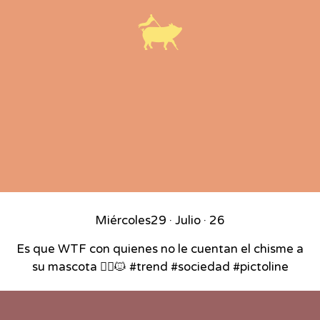
Miércoles
29 · Julio · 26
Es que WTF con quienes no le cuentan el chisme a
su mascota 🙂‍↕️🐱 #trend #sociedad #pictoline