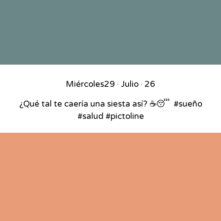
Miércoles
29 · Julio · 26
¿Qué tal te caería una siesta así? ☕😴⁣ ⁣ #sueño
#salud #pictoline