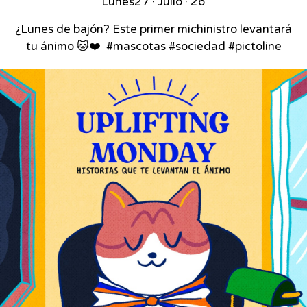
Lunes
27 · Julio · 26
¿Lunes de bajón? Este primer michinistro levantará
tu ánimo 🐱❤️⁣ ⁣ #mascotas #sociedad #pictoline