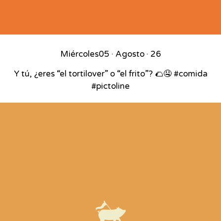
Miércoles
05 · Agosto · 26
Y tú, ¿eres “el tortilover” o “el frito”? 🌮🤤 #comida
#pictoline