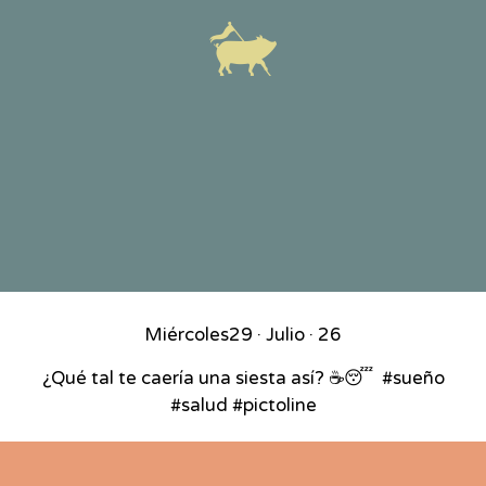
Miércoles
29 · Julio · 26
¿Qué tal te caería una siesta así? ☕😴⁣ ⁣ #sueño
#salud #pictoline