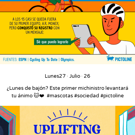
Lunes
27 · Julio · 26
¿Lunes de bajón? Este primer michinistro levantará
tu ánimo 🐱❤️⁣ ⁣ #mascotas #sociedad #pictoline