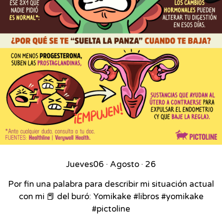
Jueves
06 · Agosto · 26
Por fin una palabra para describir mi situación actual
con mi 📕 del buró: Yomikake #libros #yomikake
#pictoline