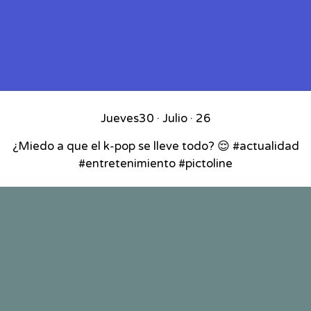
Jueves
30 · Julio · 26
¿Miedo a que el k-pop se lleve todo? 😌 #actualidad
#entretenimiento #pictoline