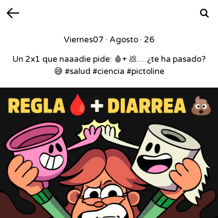
Volver
Busca
Viernes
07 · Agosto · 26
Un 2x1 que naaadie pide: 🩸+ 💩… ¿te ha pasado?
😅 #salud #ciencia #pictoline