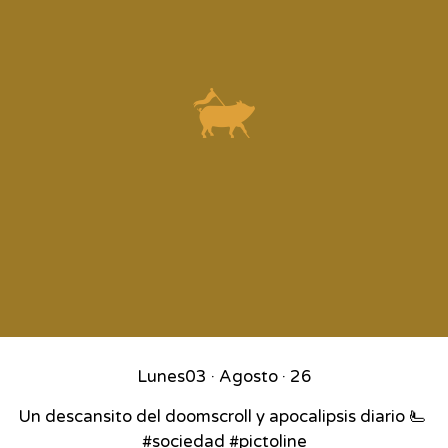
Lunes
03 · Agosto · 26
Un descansito del doomscroll y apocalipsis diario 🫷⁣ ⁣
#sociedad #pictoline