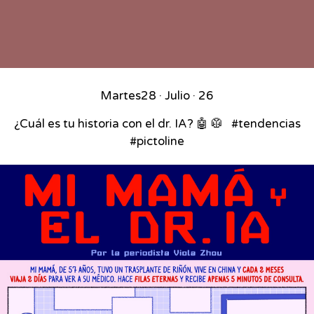
Martes
28 · Julio · 26
¿Cuál es tu historia con el dr. IA? 🤖 🥼 ⁣ ⁣ #tendencias
#pictoline