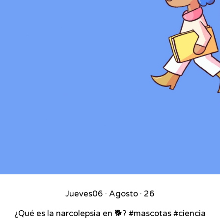
Jueves
06 · Agosto · 26
¿Qué es la narcolepsia en 🐕? #mascotas #ciencia