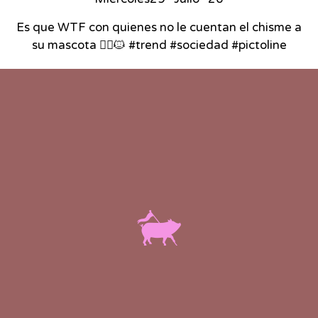
Es que WTF con quienes no le cuentan el chisme a
su mascota 🙂‍↕️🐱 #trend #sociedad #pictoline