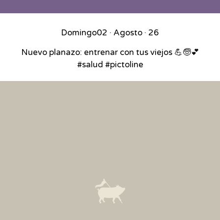
Domingo
02 · Agosto · 26
Nuevo planazo: entrenar con tus viejos 💪🧓💕
#salud #pictoline