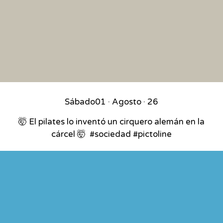
Sábado
01 · Agosto · 26
🤯 El pilates lo inventó un cirquero alemán en la
cárcel 🤯⁣ ⁣ #sociedad #pictoline