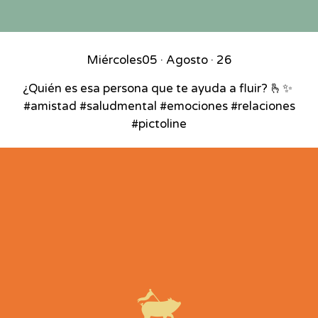
Miércoles
05 · Agosto · 26
¿Quién es esa persona que te ayuda a fluir? 🫰✨⁣ ⁣
#amistad #saludmental #emociones #relaciones
#pictoline