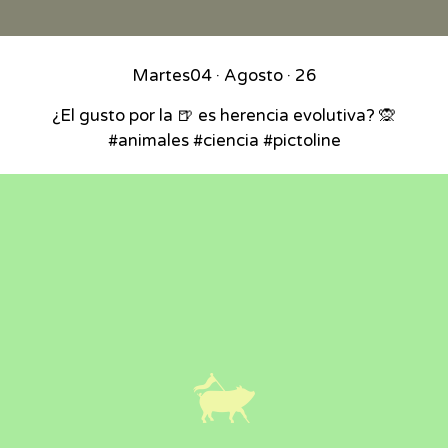
Martes
04 · Agosto · 26
¿El gusto por la 🍺 es herencia evolutiva? 🙊
#animales #ciencia #pictoline