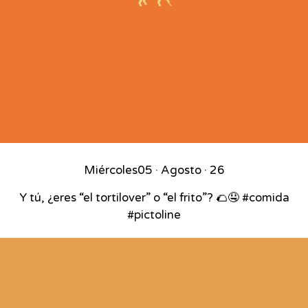
Miércoles
05 · Agosto · 26
Y tú, ¿eres “el tortilover” o “el frito”? 🌮🤤 #comida
#pictoline