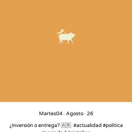
Martes
04 · Agosto · 26
¿Inversión o entrega? 🇦🇷⁣ ⁣ #actualidad #política