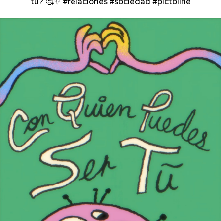
tú? 🥰✨ #relaciones #sociedad #pictoline