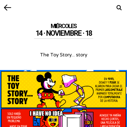
Volver
Busca
MIÉRCOLES
14 · NOVIEMBRE · 18
The Toy Story... story
The
Toy
Story...
story
-
En
1993,
Disney