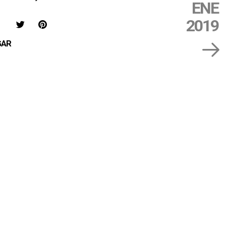
ENE
IAR
COMPARTIR
COMPARTIR
SAVE
2019
EN
EN
ON
GAR
FACEBOOK
TWITTER
PINTEREST