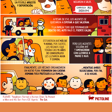
HOMBRE
Y
SU
HIJO,
QUE
ESTABAN
EN
SU
COCHE
AFUERA
DE
CASA,
FUERON
SORPRENDIDOS
POR
DOS
AGENTES
DE