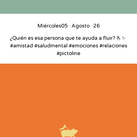
Miércoles
05 · Agosto · 26
¿Quién es esa persona que te ayuda a fluir? 🫰✨⁣ ⁣
#amistad #saludmental #emociones #relaciones
#pictoline