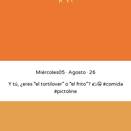
Miércoles
05 · Agosto · 26
Y tú, ¿eres “el tortilover” o “el frito”? 🌮🤤 #comida
#pictoline