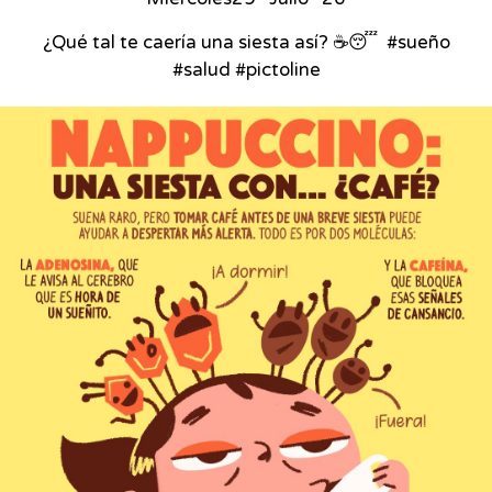
¿Qué tal te caería una siesta así? ☕😴⁣ ⁣ #sueño
#salud #pictoline