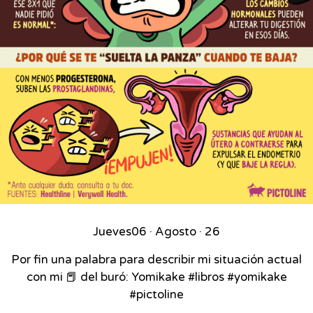
Jueves
06 · Agosto · 26
Por fin una palabra para describir mi situación actual
con mi 📕 del buró: Yomikake #libros #yomikake
#pictoline