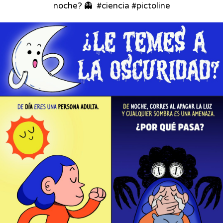
noche? 👻⁣ ⁣ #ciencia #pictoline