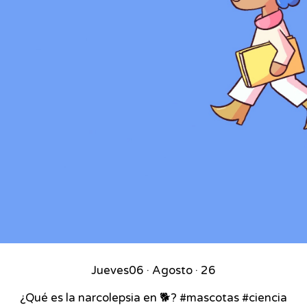
Jueves
06 · Agosto · 26
¿Qué es la narcolepsia en 🐕? #mascotas #ciencia