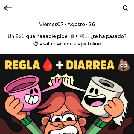
Volver
Busca
Viernes
07 · Agosto · 26
Un 2x1 que naaadie pide: 🩸+ 💩… ¿te ha pasado?
😅 #salud #ciencia #pictoline