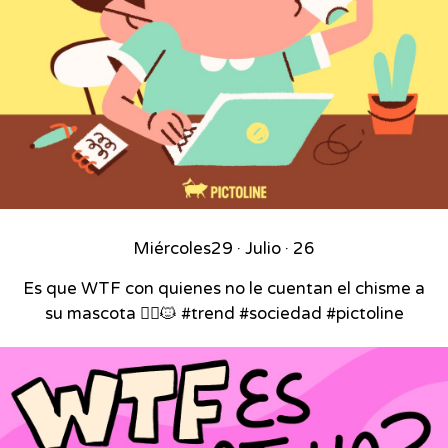
Miércoles
29 · Julio · 26
Es que WTF con quienes no le cuentan el chisme a
su mascota 🙂‍↕️🐱 #trend #sociedad #pictoline