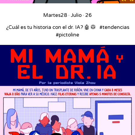
Martes
28 · Julio · 26
¿Cuál es tu historia con el dr. IA? 🤖 🥼 ⁣ ⁣ #tendencias
#pictoline