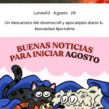
Lunes
03 · Agosto · 26
Un descansito del doomscroll y apocalipsis diario 🫷⁣ ⁣
#sociedad #pictoline