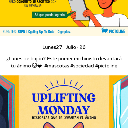
Lunes
27 · Julio · 26
¿Lunes de bajón? Este primer michinistro levantará
tu ánimo 🐱❤️⁣ ⁣ #mascotas #sociedad #pictoline