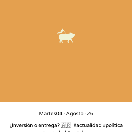
Martes
04 · Agosto · 26
¿Inversión o entrega? 🇦🇷⁣ ⁣ #actualidad #política