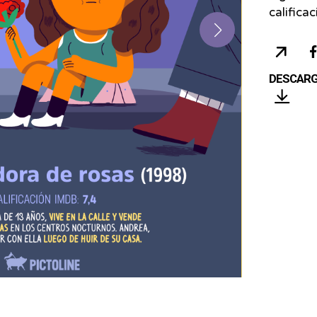
califica
COP
URL
DESCAR