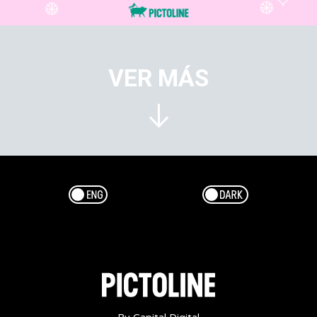
VER MÁS
Esp/Eng
Dark/Light